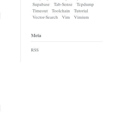
Supabase
Tab-Sense
Tcpdump
Timeout
Toolchain
Tutorial
Vector-Search
Vim
Vimium
Meta
RSS