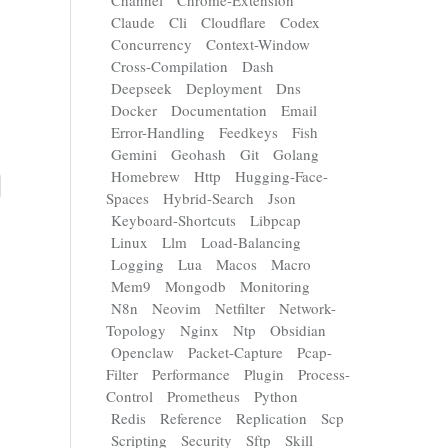
Channel
Chrome-Extension
Claude
Cli
Cloudflare
Codex
Concurrency
Context-Window
Cross-Compilation
Dash
Deepseek
Deployment
Dns
Docker
Documentation
Email
Error-Handling
Feedkeys
Fish
Gemini
Geohash
Git
Golang
Homebrew
Http
Hugging-Face-
Spaces
Hybrid-Search
Json
Keyboard-Shortcuts
Libpcap
Linux
Llm
Load-Balancing
Logging
Lua
Macos
Macro
Mem9
Mongodb
Monitoring
N8n
Neovim
Netfilter
Network-
Topology
Nginx
Ntp
Obsidian
Openclaw
Packet-Capture
Pcap-
Filter
Performance
Plugin
Process-
Control
Prometheus
Python
Redis
Reference
Replication
Scp
Scripting
Security
Sftp
Skill