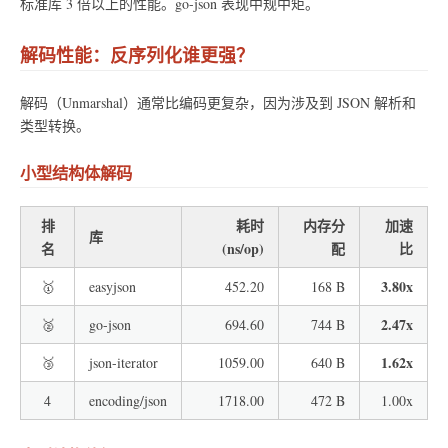
标准库 3 倍以上的性能。go-json 表现中规中矩。
解码性能：反序列化谁更强？
解码（Unmarshal）通常比编码更复杂，因为涉及到 JSON 解析和
类型转换。
小型结构体解码
排
耗时
内存分
加速
库
名
(ns/op)
配
比
3.80x
🥇
easyjson
452.20
168 B
2.47x
🥈
go-json
694.60
744 B
1.62x
🥉
json-iterator
1059.00
640 B
4
encoding/json
1718.00
472 B
1.00x