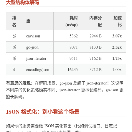
大型结构体解码
排
耗时
内存分
加速
库
名
(ns/op)
配
比
3.07x
🥇
easyjson
5362
2944 B
2.32x
🥈
go-json
7071
8130 B
1.73x
🥉
json-iterator
9511
7162 B
4
encoding/json
16435
3712 B
1.00x
有意思的发现
：在解码场景，go-json 反超了 json-iterator！这说明
不同库的优化策略确实不同：json-iterator 更擅长编码，go-json 更
擅长解码。
JSON 格式化：别小看这个场景
如果你的服务需要做 JSON 美化输出（比如调试接口、日志记