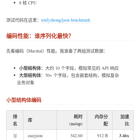
8 核 CPU
测试代码在这里：
tenfyzhong/json-benchmark
编码性能：谁序列化最快？
先看编码（Marshal）性能。我准备了两组测试数据：
小型结构体
：大约 10 个字段，模拟常见的 API 响应
大型结构体
：50+ 个字段，包含嵌套结构，模拟复杂
业务对象
小型结构体编码
排
耗时
内存分
加速
库
名
(ns/op)
配
比
3.46x
🥇
easyjson
342.60
912 B