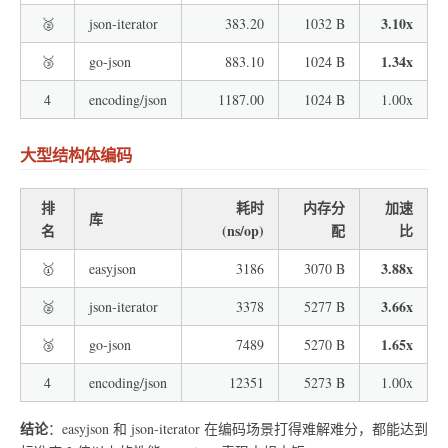
3.10x
🥈
json-iterator
383.20
1032 B
1.34x
🥉
go-json
883.10
1024 B
4
encoding/json
1187.00
1024 B
1.00x
大型结构体编码
排
耗时
内存分
加速
库
名
(ns/op)
配
比
3.88x
🥇
easyjson
3186
3070 B
3.66x
🥈
json-iterator
3378
5277 B
1.65x
🥉
go-json
7489
5270 B
4
encoding/json
12351
5273 B
1.00x
结论
：easyjson 和 json-iterator 在编码场景打得难解难分，都能达到